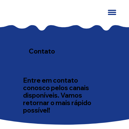
Contato
Entre em contato
conosco pelos canais
disponíveis.
Vamos
retornar o mais rápido
possível!