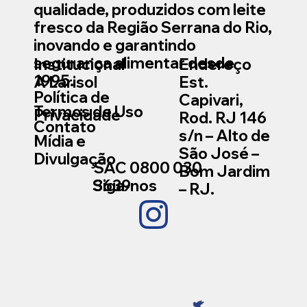
qualidade, produzidos com leite
fresco da Região Serrana do Rio,
inovando e garantindo
segurança alimentar desde
Institucional
Endereço
1995.
A Larisol
Est.
Política de
Capivari,
Termos de Uso
Privacidade
Rod. RJ 146
Contato
s/n – Alto de
Mídia e
São José –
Divulgação
SAC
0800 030
Bom Jardim
Siga-nos
3639
– RJ.