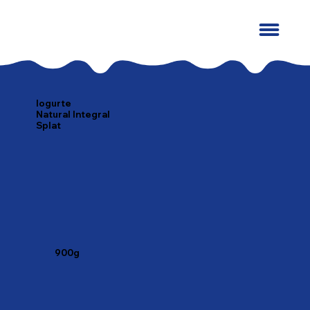
Iogurte
Natural Integral
Splat
900g