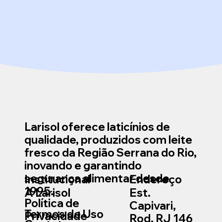
Larisol oferece laticínios de
qualidade, produzidos com leite
fresco da Região Serrana do Rio,
inovando e garantindo
segurança alimentar desde
Institucional
Endereço
1995.
A Larisol
Est.
Política de
Capivari,
Termos de Uso
Privacidade
Rod. RJ 146