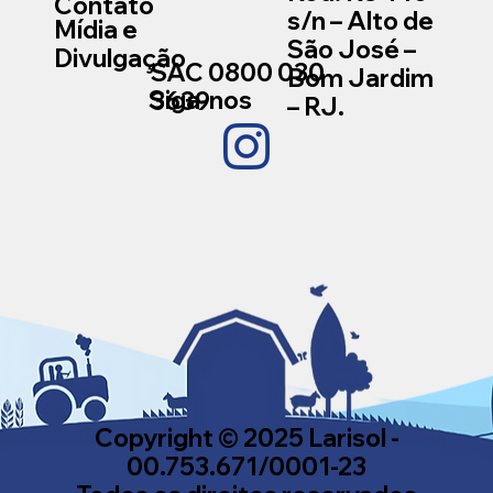
Contato
s/n – Alto de
Mídia e
São José –
Divulgação
SAC
0800 030
Bom Jardim
Siga-nos
3639
– RJ.
Copyright © 2025 Larisol -
00.753.671/0001-23